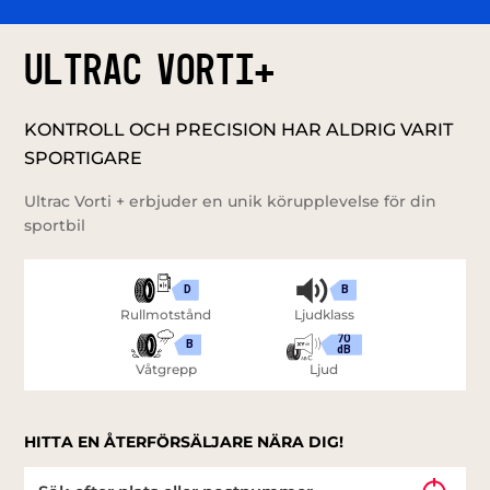
ULTRAC VORTI+
KONTROLL OCH PRECISION HAR ALDRIG VARIT
SPORTIGARE
Ultrac Vorti + erbjuder en unik körupplevelse för din
sportbil
D
B
Rullmotstånd
Ljudklass
70
B
dB
Våtgrepp
Ljud
HITTA EN ÅTERFÖRSÄLJARE NÄRA DIG!