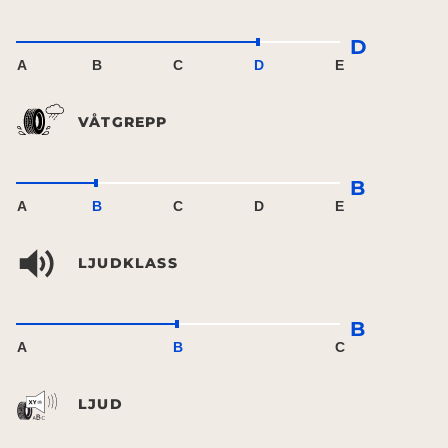
D
A
B
C
D
E
VÅTGREPP
B
A
B
C
D
E
LJUDKLASS
B
A
B
C
LJUD