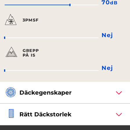
70
dB
3PMSF
Nej
GREPP
PÅ IS
Nej
Däckegenskaper
Rätt Däckstorlek