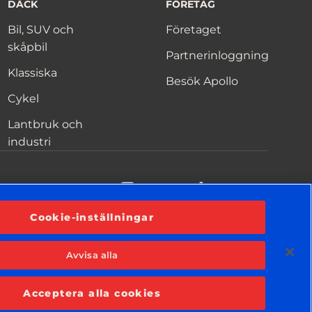
DÄCK
FÖRETAG
Bil, SUV och
Företaget
skåpbil
Partnerinloggning
Klassiska
Besök Apollo
Cykel
Lantbruk och
industri
acebook
YouTube
Instagram
LinkedIn
Cookie-inställningar
Avvisa alla
Sekretessmeddelande
Villkor
Cookiemeddelande
Acceptera alla cookies