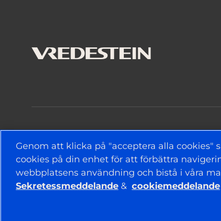
HÅLL DIG UPPDATERAD
Genom att klicka på "acceptera alla cookies" s
cookies på din enhet för att förbättra navige
webbplatsens användning och bistå i våra ma
Sekretessmeddelande
&
cookiemeddelande
© 2026 APOLLO TYRES LTD