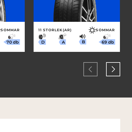
SOMMAR
11 STORLEK(AR)
SOMMAR
B
70 db
69 db
A
D