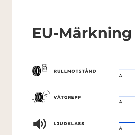
EU-Märkning
RULLMOTSTÅND
A
VÅTGREPP
A
LJUDKLASS
A