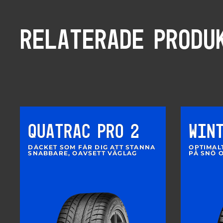
RELATERADE PRODU
QUATRAC PRO 2
WIN
DÄCKET SOM FÅR DIG ATT STANNA
OPTIMAL
SNABBARE, OAVSETT VÄGLAG
PÅ SNÖ O