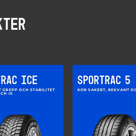
KTER
TRAC ICE
SPORTRAC 5
T GREPP OCH STABILITET
KÖR SÄKERT, BEKVÄMT O
CH IS