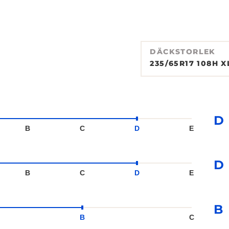
DÄCKSTORLEK
235/65R17 108H X
D
B
C
D
E
D
B
C
D
E
B
B
C