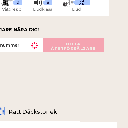
72
D
B
dB
Våtgrepp
Ljudklass
Ljud
JARE NÄRA DIG!
HITTA
ÅTERFÖRSÄLJARE
Rätt Däckstorlek