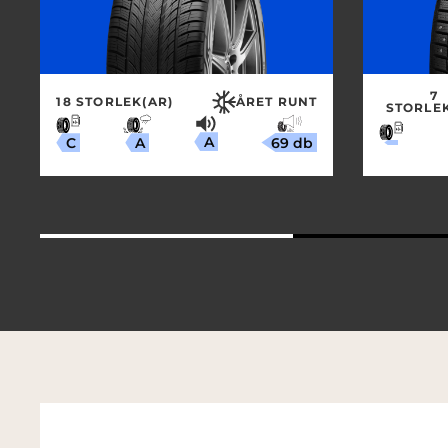
7
18 STORLEK(AR)
ÅRET RUNT
STORLEK
A
69 db
A
C