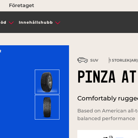
Företaget
töd
Innehållshubb
R
SUV
1
STORLEK(AR)
PINZA AT
Comfortably rugged 
Based on American all-t
balanced performance