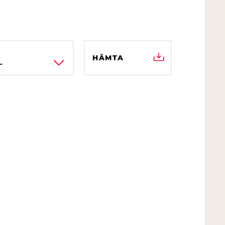
HÄMTA
L