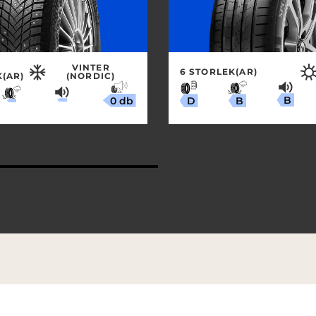
VINTER
6 STORLEK(AR)
(AR)
(NORDIC)
B
0 db
B
D