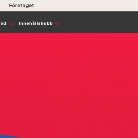
Företaget
töd
Innehållshubb