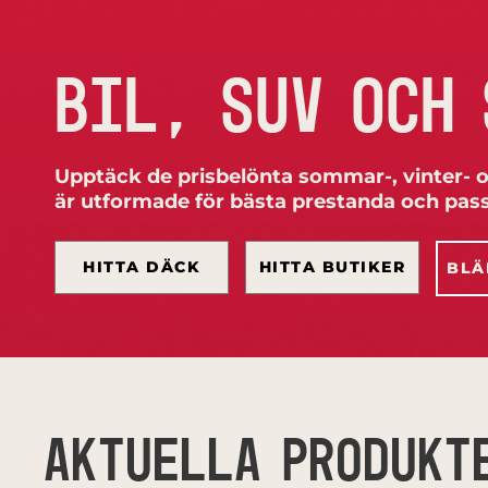
BIL, SUV OCH
Upptäck de prisbelönta sommar-, vinter- 
är utformade för bästa prestanda och passar
HITTA DÄCK
HITTA BUTIKER
BLÄ
AKTUELLA PRODUKT