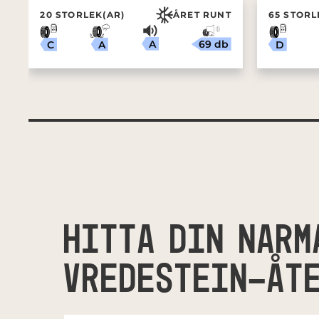
20 STORLEK(AR)
ÅRET RUNT
65 STORL
A
69 db
A
C
D
HITTA DIN NÄRM
VREDESTEIN-ÅT