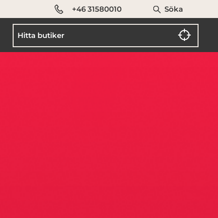
+46 31580010
Söka