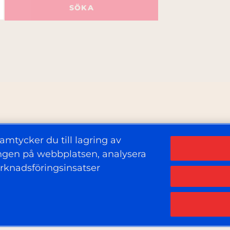
SÖKA
amtycker du till lagring av
ringen på webbplatsen, analysera
rknadsföringsinsatser