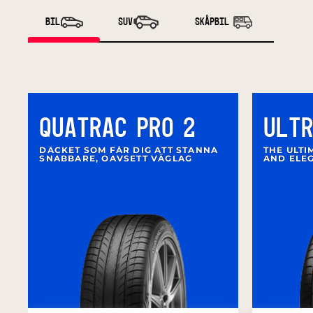
BIL
SUV
SKÅPBIL
QUATRAC PRO 2
ULTR
DÄCKET SOM FÅR DIG ATT STANNA
THE ULT
SNABBARE, OAVSETT VÄGLAG
AND ELE