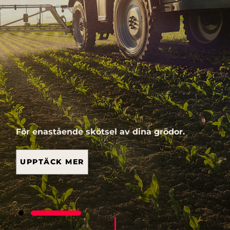
För enastående skötsel av dina grödor.
UPPTÄCK MER