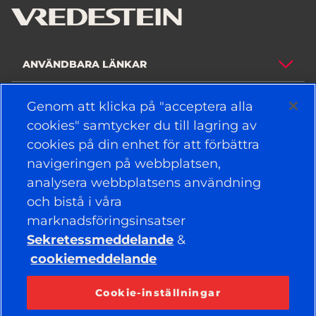
ANVÄNDBARA LÄNKAR
DÄCK
Genom att klicka på "acceptera alla
cookies" samtycker du till lagring av
POLITIK
cookies på din enhet för att förbättra
navigeringen på webbplatsen,
FÖRETAG
analysera webbplatsens användning
och bistå i våra
marknadsföringsinsatser
HÅLL DIG UPPDATERAD
Sekretessmeddelande
&
Facebook
YouTube
cookiemeddelande
Instagram
LinkedIn
Cookie-inställningar