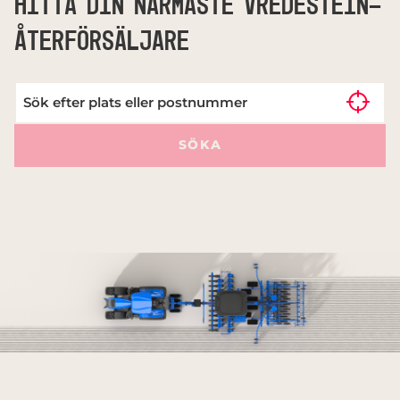
HITTA DIN NÄRMASTE VREDESTEIN-
ÅTERFÖRSÄLJARE
SÖKA