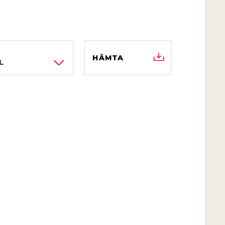
HÄMTA
L