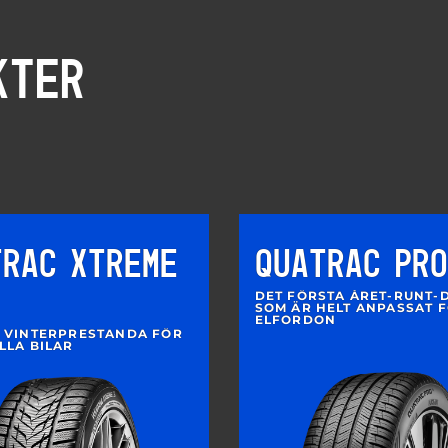
KTER
TRAC XTREME
QUATRAC PRO
DET FÖRSTA ÅRET-RUNT-
SOM ÄR HELT ANPASSAT 
ELFORDON
 VINTERPRESTANDA FÖR
LLA BILAR