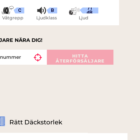
71
C
B
dB
Våtgrepp
Ljudklass
Ljud
JARE NÄRA DIG!
HITTA
ÅTERFÖRSÄLJARE
Rätt Däckstorlek