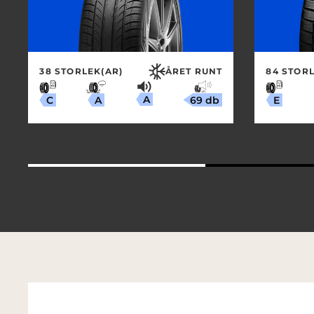
38 STORLEK(AR)
ÅRET RUNT
84 STORL
A
69 db
A
C
E