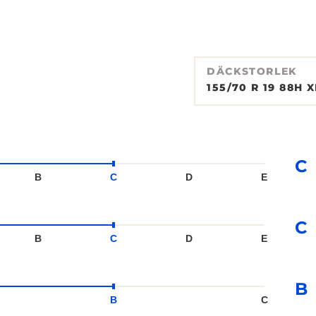
DÄCKSTORLEK
155/70 R 19 88H X
C
B
C
D
E
C
B
C
D
E
B
B
C