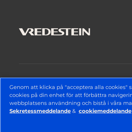
HÅLL DIG UPPDATERAD
Genom att klicka på "acceptera alla cookies" s
cookies på din enhet för att förbättra navige
webbplatsens användning och bistå i våra ma
Sekretessmeddelande
&
cookiemeddelande
© 2026 APOLLO TYRES LTD