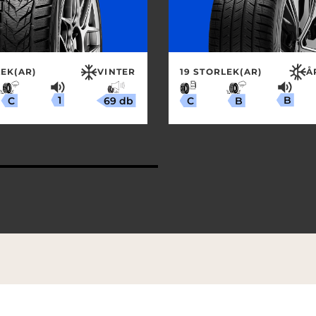
EK(AR)
VINTER
19 STORLEK(AR)
Å
1
B
69 db
C
B
C