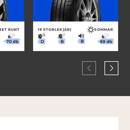
RET RUNT
19 STORLEK(AR)
SOMMAR
B
70 db
69 db
B
D