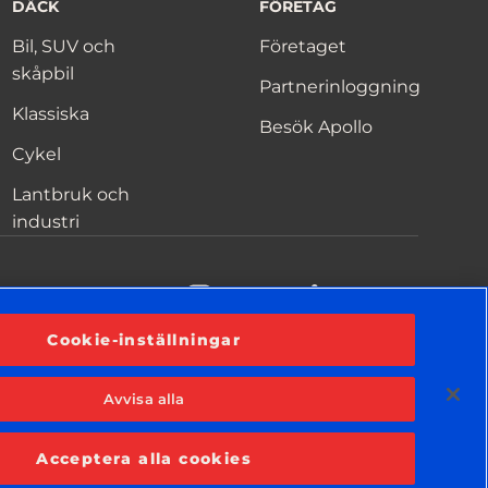
DÄCK
FÖRETAG
Bil, SUV och
Företaget
skåpbil
Partnerinloggning
Klassiska
Besök Apollo
Cykel
Lantbruk och
industri
acebook
YouTube
Instagram
LinkedIn
Cookie-inställningar
Avvisa alla
Sekretessmeddelande
Villkor
Cookiemeddelande
Acceptera alla cookies