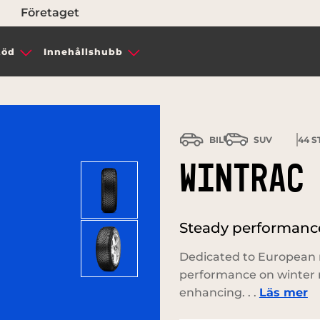
Företaget
töd
Innehållshubb
BIL
SUV
44
ST
WINTRAC
Steady performance
Dedicated to European r
performance on winter 
enhancing. . .
Läs mer