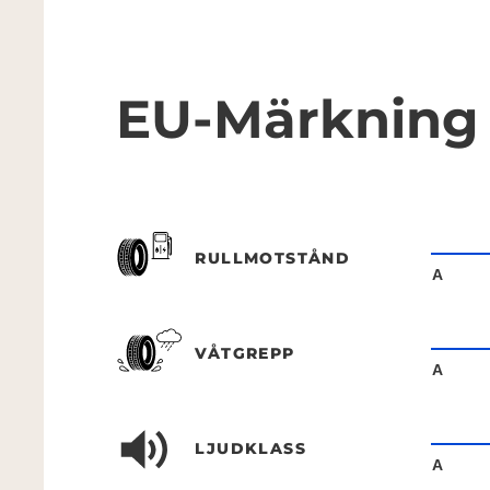
EU-Märkning
RULLMOTSTÅND
A
VÅTGREPP
A
LJUDKLASS
A