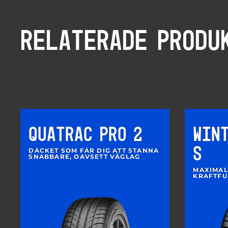
RELATERADE PRODU
QUATRAC PRO 2
WIN
S
DÄCKET SOM FÅR DIG ATT STANNA
SNABBARE, OAVSETT VÄGLAG
MAXIMAL
KRAFTFU