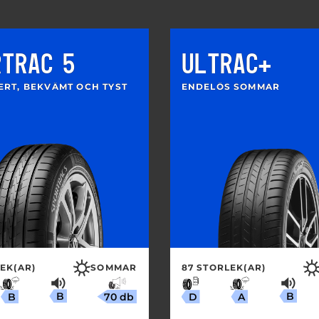
RTRAC 5
ULTRAC+
ERT, BEKVÄMT OCH TYST
ENDELÖS SOMMAR
EK(AR)
SOMMAR
87 STORLEK(AR)
B
B
70 db
B
A
D