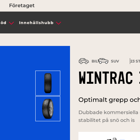
Företaget
töd
Innehållshubb
BIL
SUV
23
ST
WINTRAC 
Optimalt grepp och 
Dubbade kommersiella d
stabilitet på snö och is