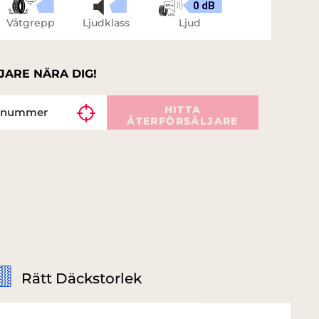
0 dB
Våtgrepp
Ljudklass
Ljud
JARE NÄRA DIG!
HITTA
ÅTERFÖRSÄLJARE
Rätt Däckstorlek