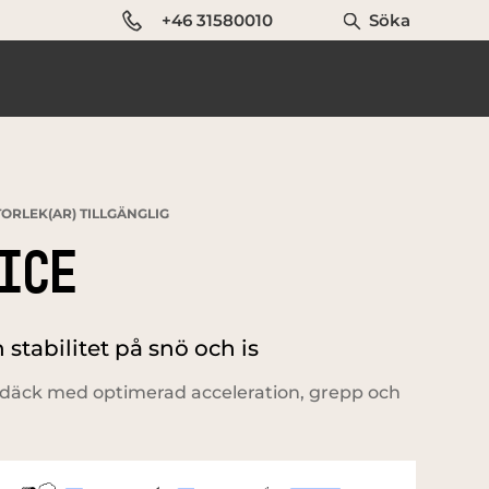
+46 31580010
Söka
ORLEK(AR) TILLGÄNGLIG
ICE
stabilitet på snö och is
äck med optimerad acceleration, grepp och