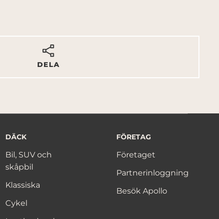
DELA
DÄCK
FÖRETAG
Bil, SUV och
Företaget
skåpbil
Partnerinloggning
Klassiska
Besök Apollo
Cykel