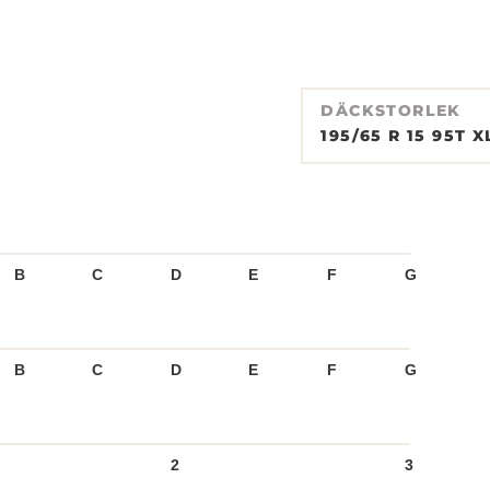
DÄCKSTORLEK
195/65 R 15 95T X
B
C
D
E
F
G
B
C
D
E
F
G
2
3