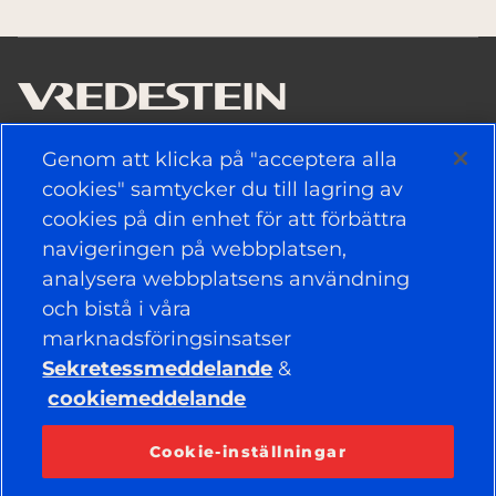
Genom att klicka på "acceptera alla
ANVÄNDBARA LÄNKAR
cookies" samtycker du till lagring av
cookies på din enhet för att förbättra
DÄCK
navigeringen på webbplatsen,
POLITIK
analysera webbplatsens användning
och bistå i våra
FÖRETAG
marknadsföringsinsatser
Sekretessmeddelande
&
cookiemeddelande
HÅLL DIG UPPDATERAD
Facebook
YouTube
Cookie-inställningar
Instagram
LinkedIn