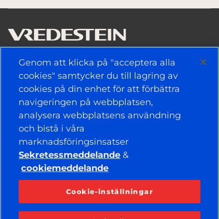
Genom att klicka på "acceptera alla
ANVÄNDBARA LÄNKAR
cookies" samtycker du till lagring av
cookies på din enhet för att förbättra
DÄCK
navigeringen på webbplatsen,
analysera webbplatsens användning
POLITIK
och bistå i våra
FÖRETAG
marknadsföringsinsatser
Sekretessmeddelande
&
cookiemeddelande
HÅLL DIG UPPDATERAD
Facebook
YouTube
Cookie-inställningar
Instagram
LinkedIn