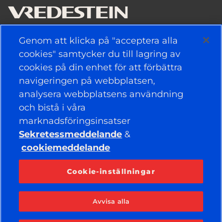
Genom att klicka på "acceptera alla
ANVÄNDBARA LÄNKAR
cookies" samtycker du till lagring av
cookies på din enhet för att förbättra
DÄCK
navigeringen på webbplatsen,
analysera webbplatsens användning
POLITIK
och bistå i våra
FÖRETAG
marknadsföringsinsatser
Sekretessmeddelande
&
cookiemeddelande
HÅLL DIG UPPDATERAD
Facebook
YouTube
Cookie-inställningar
Instagram
LinkedIn
Avvisa alla