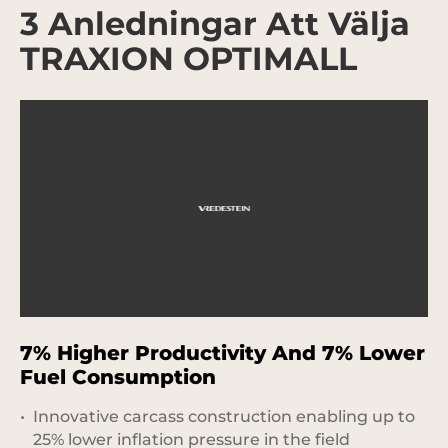
3 Anledningar Att Välja
TRAXION OPTIMALL
7% Higher Productivity And 7% Lower
1
Fuel Consumption
C
Innovative carcass construction enabling up to
25% lower inflation pressure in the field