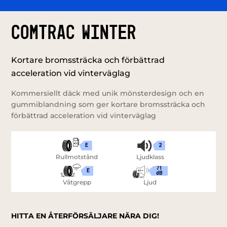
Comtrac Winter
Kortare bromssträcka och förbättrad
acceleration vid vinterväglag
Kommersiellt däck med unik mönsterdesign och en
gummiblandning som ger kortare bromssträcka och
förbättrad acceleration vid vinterväglag
E
2
Rullmotstånd
Ljudklass
71
E
dB
Våtgrepp
Ljud
HITTA EN ÅTERFÖRSÄLJARE NÄRA DIG!