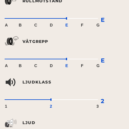
RULLMOTSTÅND
E
A
B
C
D
E
F
G
VÅTGREPP
E
A
B
C
D
E
F
G
LJUDKLASS
2
1
2
3
LJUD