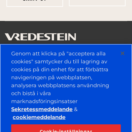
Genom att klicka på "acceptera alla
ANVÄNDBARA LÄNKAR
cookies" samtycker du till lagring av
cookies på din enhet för att förbättra
DÄCK
navigeringen på webbplatsen,
analysera webbplatsens användning
POLITIK
och bistå i våra
FÖRETAG
marknadsföringsinsatser
Sekretessmeddelande
&
cookiemeddelande
HÅLL DIG UPPDATERAD
Facebook
YouTube
Cookie-inställningar