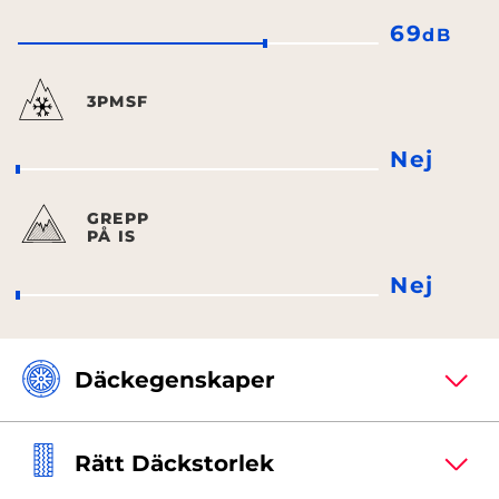
69
dB
3PMSF
Nej
GREPP
PÅ IS
Nej
Däckegenskaper
Rätt Däckstorlek