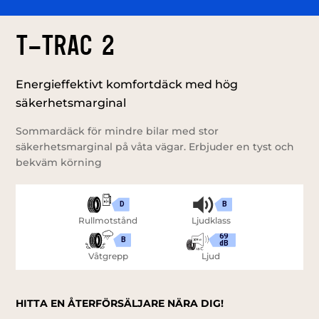
T-Trac 2
Energieffektivt komfortdäck med hög
säkerhetsmarginal
Sommardäck för mindre bilar med stor
säkerhetsmarginal på våta vägar. Erbjuder en tyst och
bekväm körning
D
B
Rullmotstånd
Ljudklass
69
B
dB
Våtgrepp
Ljud
HITTA EN ÅTERFÖRSÄLJARE NÄRA DIG!