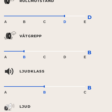
RULLMOTSTÅND
D
A
B
C
D
E
VÅTGREPP
B
A
B
C
D
E
LJUDKLASS
B
A
B
C
LJUD