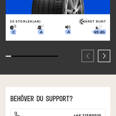
20 STORLEK(AR)
ÅRET RUNT
A
69 db
A
C
BEHÖVER DU SUPPORT?
+46 31580010