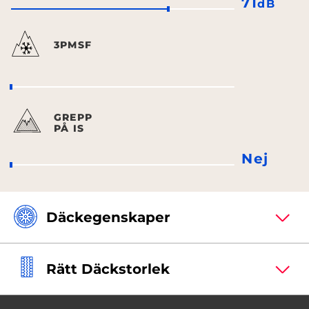
71
dB
3PMSF
GREPP
PÅ IS
Nej
Däckegenskaper
Rätt Däckstorlek