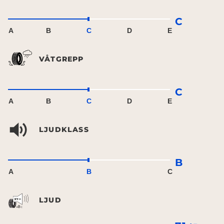
C
A
B
C
D
E
VÅTGREPP
C
A
B
C
D
E
LJUDKLASS
B
A
B
C
LJUD