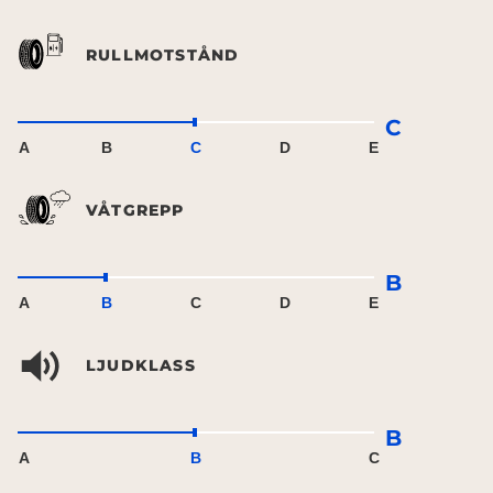
RULLMOTSTÅND
C
A
B
C
D
E
VÅTGREPP
B
A
B
C
D
E
LJUDKLASS
B
A
B
C