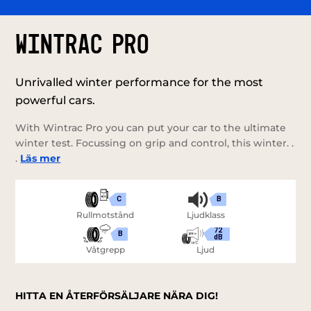
WINTRAC PRO
Unrivalled winter performance for the most
powerful cars.
With Wintrac Pro you can put your car to the ultimate
winter test. Focussing on grip and control, this winter. .
.
Läs mer
C
B
Rullmotstånd
Ljudklass
72
B
dB
Våtgrepp
Ljud
HITTA EN ÅTERFÖRSÄLJARE NÄRA DIG!