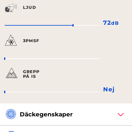
LJUD
72
dB
3PMSF
GREPP
PÅ IS
Nej
Däckegenskaper