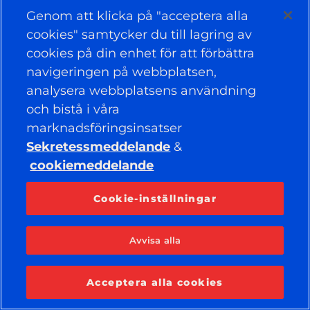
Facebook
YouTube
Genom att klicka på "acceptera alla
Instagram
LinkedIn
cookies" samtycker du till lagring av
cookies på din enhet för att förbättra
navigeringen på webbplatsen,
© 2026 APOLLO TYRES LTD
MED ENSAMRÄTT
analysera webbplatsens användning
och bistå i våra
marknadsföringsinsatser
Sekretessmeddelande
&
cookiemeddelande
Cookie-inställningar
Avvisa alla
Acceptera alla cookies