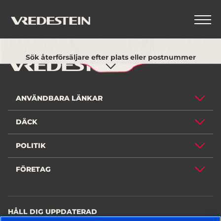
Använd min nuvarande plats
TILLBAKA
Sök återförsäljare efter plats eller postnummer
ANVÄNDBARA LÄNKAR
DÄCK
POLITIK
FÖRETAG
HÅLL DIG UPPDATERAD