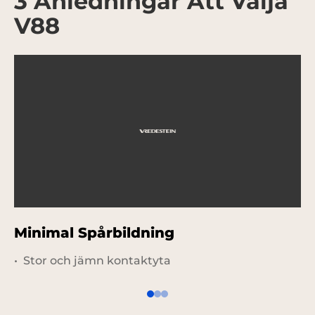
3 Anledningar Att Välja
V88
Minimal Spårbildning
S
Stor och jämn kontaktyta