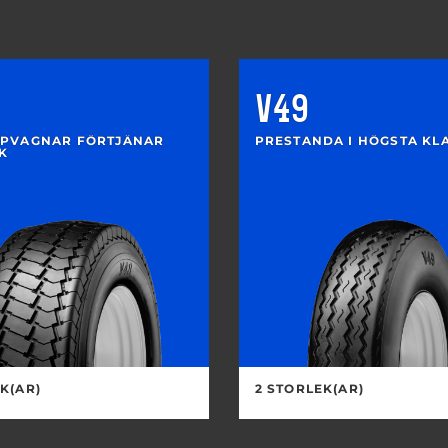
V49
ÄPVAGNAR FÖRTJÄNAR
PRESTANDA I HÖGSTA KL
K
K(AR)
2 STORLEK(AR)