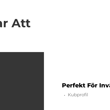
r Att
Perfekt För In
Kubprofil