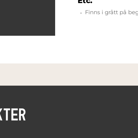
Etc.
Finns i grått på be
KTER