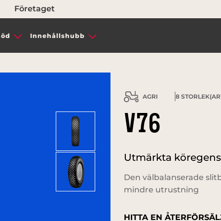
Företaget
töd
Innehållshubb
AGRI
8
STORLEK(AR)
V76
Utmärkta köregens
Den välbalanserade slit
mindre utrustning
HITTA EN ÅTERFÖRSÄL