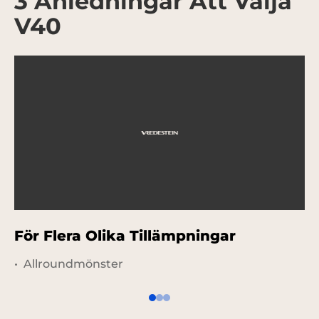
3 Anledningar Att Välja
V40
För Flera Olika Tillämpningar
L
Allroundmönster