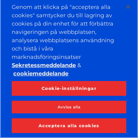
Facebook
YouTube
Genom att klicka på "acceptera alla
Instagram
LinkedIn
cookies" samtycker du till lagring av
cookies på din enhet för att förbättra
navigeringen på webbplatsen,
© 2026 APOLLO TYRES LTD
MED ENSAMRÄTT
analysera webbplatsens användning
och bistå i våra
marknadsföringsinsatser
Sekretessmeddelande
&
cookiemeddelande
Cookie-inställningar
Avvisa alla
Acceptera alla cookies