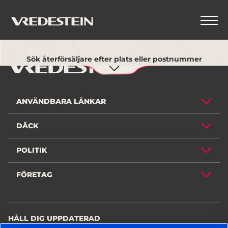
Använd min nuvarande plats
TILLBAKA
Sök återförsäljare efter plats eller postnummer
ANVÄNDBARA LÄNKAR
DÄCK
POLITIK
FÖRETAG
HÅLL DIG UPPDATERAD